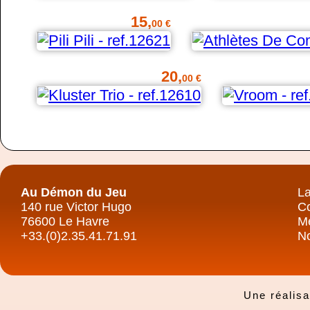
15,
00 €
20,
00 €
Au Démon du Jeu
La
140 rue Victor Hugo
Co
76600 Le Havre
Me
+33.(0)2.35.41.71.91
No
Une réalis