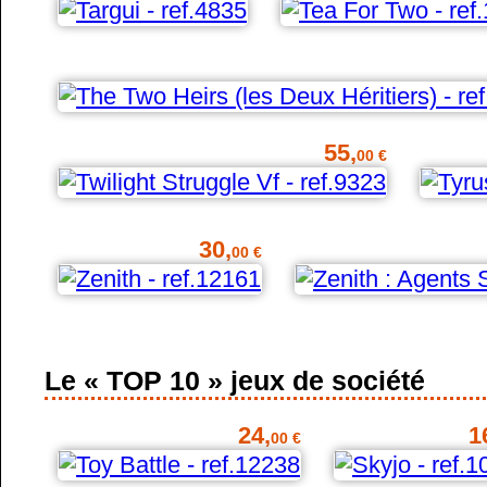
55,
00 €
30,
00 €
Le « TOP 10 » jeux de société
24,
1
00 €