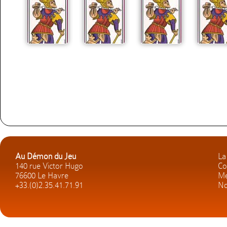
Au Démon du Jeu
La
140 rue Victor Hugo
Co
76600 Le Havre
Me
+33.(0)2.35.41.71.91
No