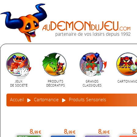
JEUX
PRODUITS
GRANDS
CARTOMANC
DE SOCIÉTÉ
DÉCORATIFS
CLASSIQUES
Accueil
Cartomancie
Produits Sensoriels
8,
8,
8,
8,
99 €
99 €
99 €