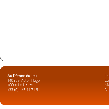
Au Démon du Jeu
La
140 rue Victor Hugo
Co
76600 Le Havre
Me
+33.(0)2.35.41.71.91
No