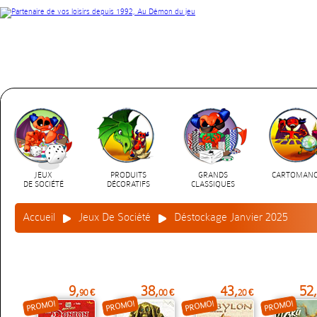
JEUX
PRODUITS
GRANDS
CARTOMANC
DE SOCIÉTÉ
DÉCORATIFS
CLASSIQUES
Accueil
Jeux De Société
Déstockage Janvier 2025
9,
38,
43,
52,
90 €
00 €
20 €
PROMO!
PROMO!
PROMO!
PROMO!