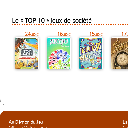
Le « TOP 10 » jeux de société
24,
16,
15,
17,
00 €
00 €
00 €
Au Démon du Jeu
La
140 rue Victor Hugo
Co