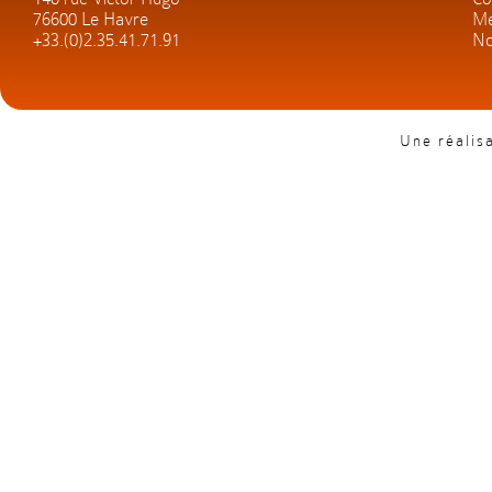
76600 Le Havre
Me
+33.(0)2.35.41.71.91
No
Une réalis