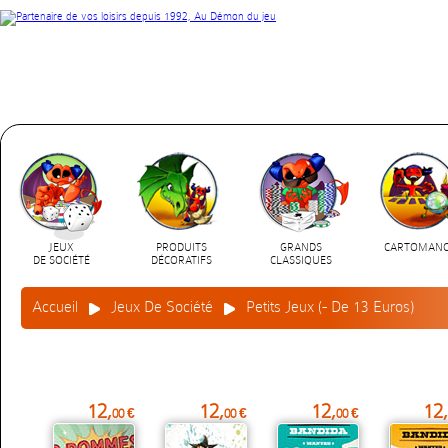
JEUX
PRODUITS
GRANDS
CARTOMANC
DE SOCIÉTÉ
DÉCORATIFS
CLASSIQUES
Accueil
Jeux De Société
Petits Jeux (- De 13 Euros)
12,
12,
12,
12,
00 €
00 €
00 €