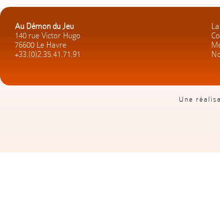
Au Démon du Jeu
La
140 rue Victor Hugo
Co
76600 Le Havre
Me
+33.(0)2.35.41.71.91
No
Une réalis