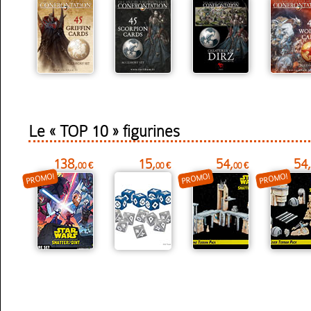
Le « TOP 10 » figurines
138,
15,
54,
54,
00 €
00 €
00 €
PROMO!
PROMO!
PROMO!