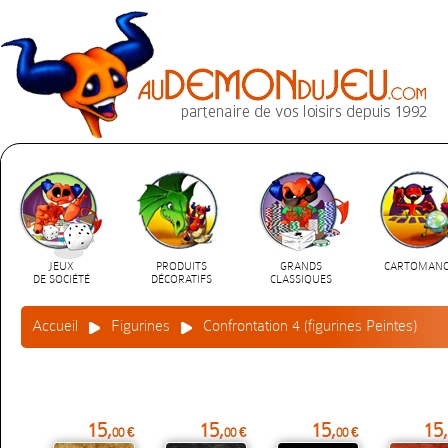
JEUX
PRODUITS
GRANDS
CARTOMANC
DE SOCIÉTÉ
DÉCORATIFS
CLASSIQUES
Accueil
Figurines
Confrontation 4 (figurines Peintes)
15,
15,
15,
15,
00 €
00 €
00 €