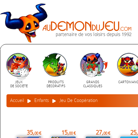
JEUX
PRODUITS
GRANDS
CARTOMANC
DE SOCIÉTÉ
DÉCORATIFS
CLASSIQUES
Accueil
Enfants
Jeu De Coopération
35,
15,
27,
25,
00 €
00 €
00 €