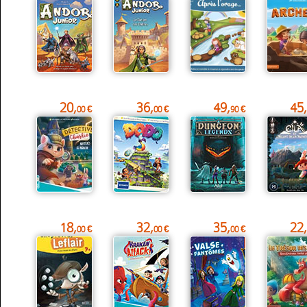
20,
36,
49,
45,
00 €
00 €
90 €
18,
32,
35,
22,
00 €
00 €
00 €