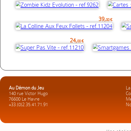
39,
00 €
24,
00 €
Au Démon du Jeu
La
140 rue Victor Hugo
Co
76600 Le Havre
Me
+33.(0)2.35.41.71.91
No