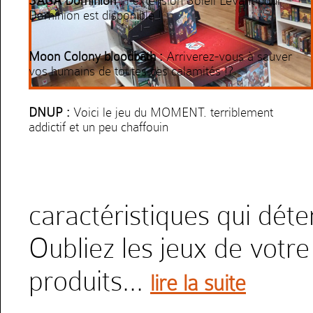
SAGA Dominion :
l'extension Soleil Levant pour
Dominion est disponible !
Moon Colony bloodbath :
Arriverez-vous à sauver
vos humains de toutes ces calamités !?
DNUP :
Voici le jeu du MOMENT. terriblement
addictif et un peu chaffouin
découvrir ce jeu
caractéristiques qui déte
Oubliez les jeux de votr
produits...
lire la suite