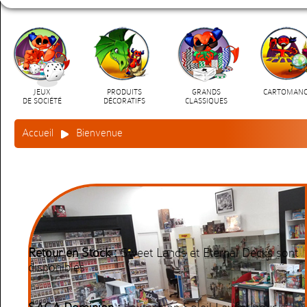
JEUX
PRODUITS
GRANDS
CARTOMANC
DE SOCIÉTÉ
DÉCORATIFS
CLASSIQUES
Accueil
Bienvenue
découvrir ce jeu
Retour en Stock :
Sweet Lands et Eternal Decks sont
disponibles