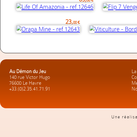
00 €
23,
00 €
Au Démon du Jeu
La
140 rue Victor Hugo
Co
76600 Le Havre
Me
+33.(0)2.35.41.71.91
No
Une réalis