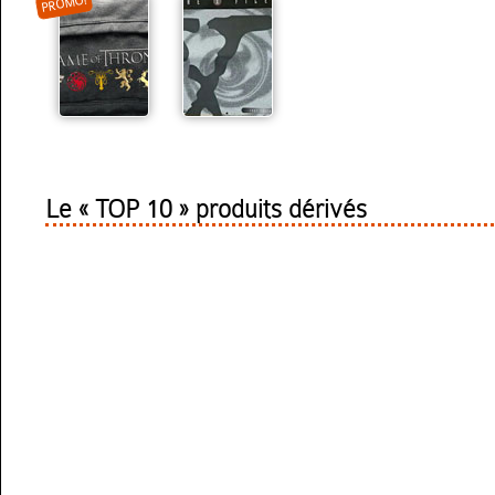
PROMO!
Le « TOP 10 » produits dérivés