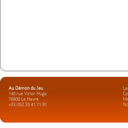
Au Démon du Jeu
La
140 rue Victor Hugo
Co
76600 Le Havre
Me
+33.(0)2.35.41.71.91
No