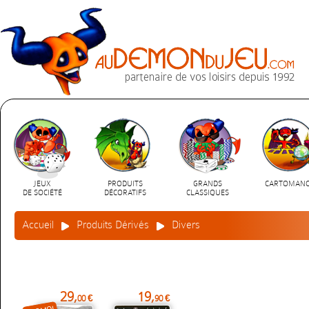
JEUX
PRODUITS
GRANDS
CARTOMANC
DE SOCIÉTÉ
DÉCORATIFS
CLASSIQUES
Accueil
Produits Dérivés
Divers
29,
19,
00 €
90 €