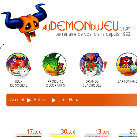
JEUX
PRODUITS
GRANDS
CARTOMANC
DE SOCIÉTÉ
DÉCORATIFS
CLASSIQUES
Accueil
Enfants
Jeux Haba
17,
30,
13,
25,
50 €
00 €
00 €