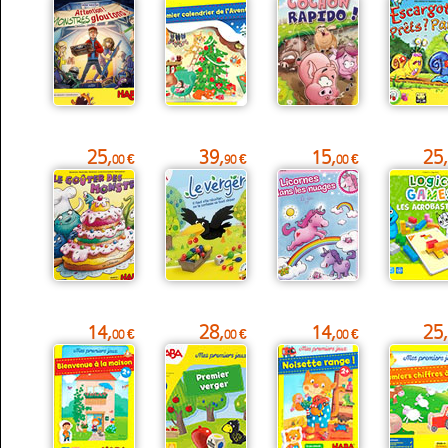
25,
39,
15,
25,
00 €
90 €
00 €
14,
28,
14,
25,
00 €
00 €
00 €