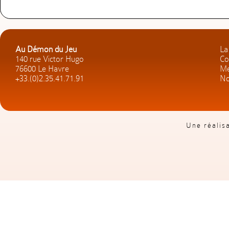
Au Démon du Jeu
La
140 rue Victor Hugo
Co
76600 Le Havre
Me
+33.(0)2.35.41.71.91
No
Une réalis