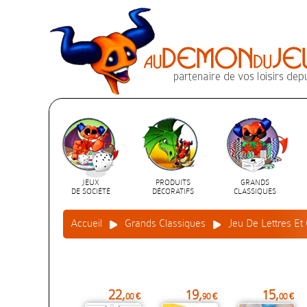
JEUX
PRODUITS
GRANDS
DE SOCIÉTÉ
DÉCORATIFS
CLASSIQUES
Accueil
Grands Classiques
Jeu De Lettres Et 
22,
19,
15,
00 €
90 €
00 €