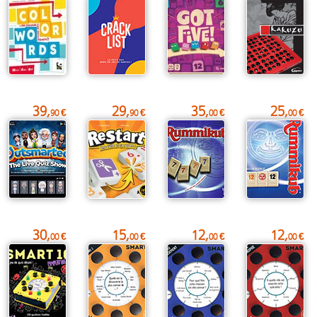
39,
29,
35,
25,
90 €
90 €
00 €
00 €
30,
15,
12,
12,
00 €
00 €
00 €
00 €