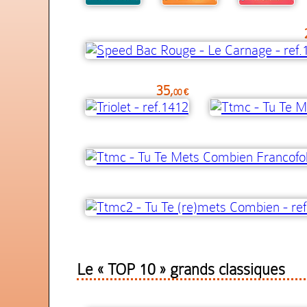
35,
00 €
Le « TOP 10 » grands classiques