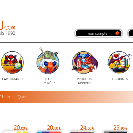
mon compte
CARTOMANCIE
JEUX
PRODUITS
FIGURINES
DE RÔLE
DÉRIVÉS
Chiffres - Quiz
20,
20,
24,
29,
00 €
00 €
00 €
90 €