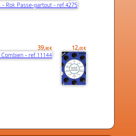
39,
12,
90 €
00 €