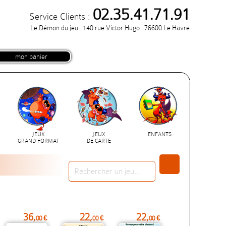
02.35.41.71.91
Service Clients :
Le Démon du jeu . 140 rue Victor Hugo . 76600 Le Havre
mon panier
JEUX
JEUX
ENFANTS
GRAND FORMAT
DE CARTE
36,
22,
22,
00 €
00 €
00 €