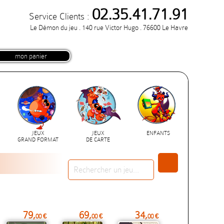
02.35.41.71.91
Service Clients :
Le Démon du jeu . 140 rue Victor Hugo . 76600 Le Havre
mon panier
JEUX
JEUX
ENFANTS
GRAND FORMAT
DE CARTE
79,
69,
34,
00 €
00 €
00 €