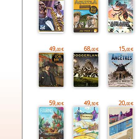
49,
68,
15,
00 €
00 €
00 €
59,
49,
20,
90 €
50 €
00 €