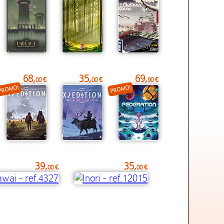
68,
35,
69,
00 €
00 €
90 €
PROMO!
PROMO!
39,
35,
00 €
00 €