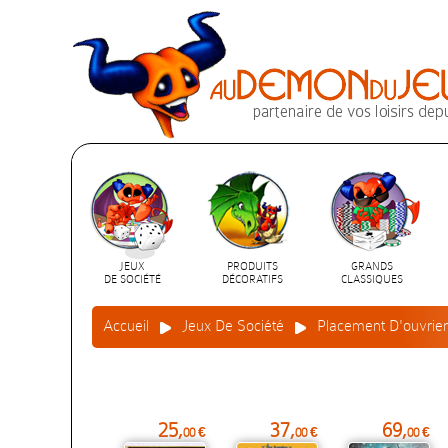
JEUX
PRODUITS
GRANDS
DE SOCIÉTÉ
DÉCORATIFS
CLASSIQUES
Accueil
Jeux De Société
Placement D'ouvrie
25,
37,
69,
00 €
00 €
00 €