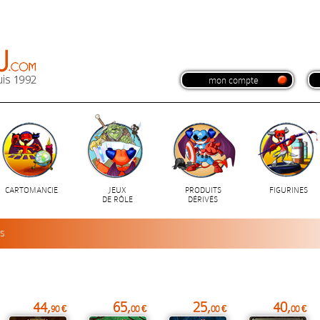
mon compte
CARTOMANCIE
JEUX
PRODUITS
FIGURINES
DE RÔLE
DÉRIVÉS
rs
44,
65,
25,
40,
90 €
00 €
00 €
00 €