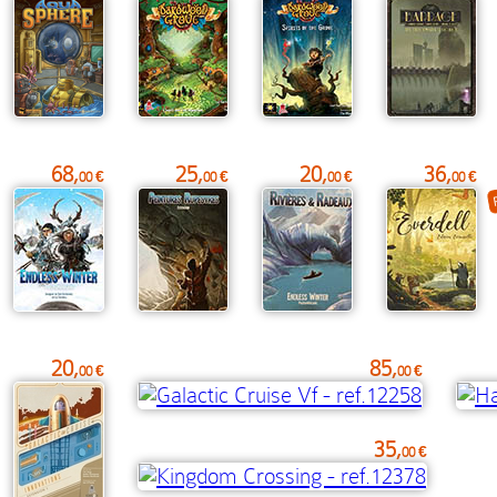
68,
25,
20,
36,
00 €
00 €
00 €
00 €
20,
85,
00 €
00 €
35,
00 €