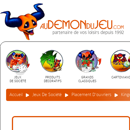
JEUX
PRODUITS
GRANDS
CARTOMANC
DE SOCIÉTÉ
DÉCORATIFS
CLASSIQUES
Accueil
Jeux De Société
Placement D'ouvriers
King