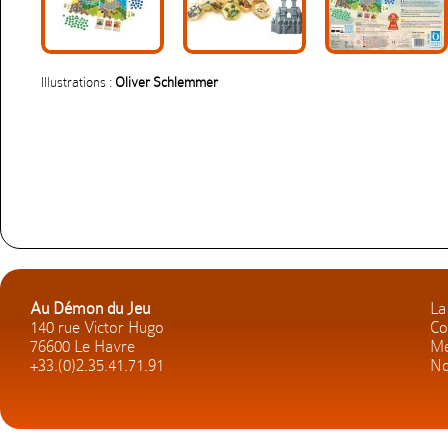
Illustrations :
Oliver Schlemmer
Au Démon du Jeu
La
140 rue Victor Hugo
Co
76600 Le Havre
Me
+33.(0)2.35.41.71.91
No