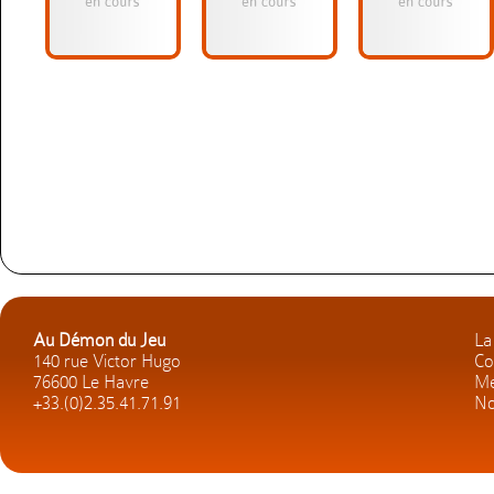
Au Démon du Jeu
La
140 rue Victor Hugo
Co
76600 Le Havre
Me
+33.(0)2.35.41.71.91
No