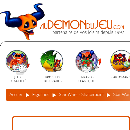
JEUX
PRODUITS
GRANDS
CARTOMANC
DE SOCIÉTÉ
DÉCORATIFS
CLASSIQUES
Accueil
Figurines
Star Wars - Shatterpoint
Star War