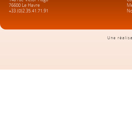
76600 Le Havre
Me
+33.(0)2.35.41.71.91
No
Une réalis