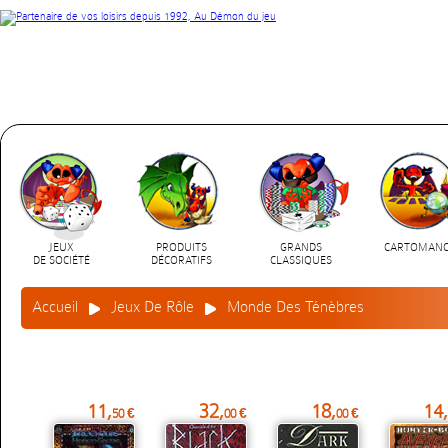
JEUX
PRODUITS
GRANDS
CARTOMANC
DE SOCIÉTÉ
DÉCORATIFS
CLASSIQUES
Accueil
Jeux De Rôle
Monde Des Ténèbres
11,
32,
18,
14,
50 €
00 €
00 €