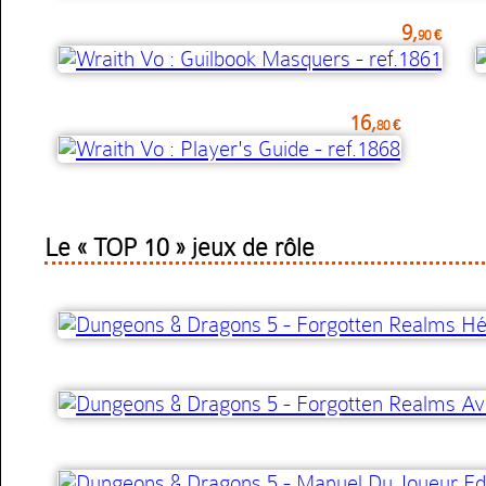
9,
90 €
16,
80 €
Le « TOP 10 » jeux de rôle