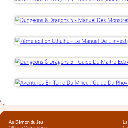
Au Démon du Jeu
La
140 rue Victor Hugo
Co