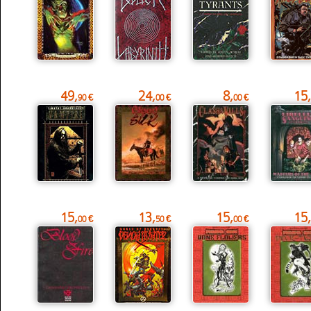
49,
24,
8,
15,
90 €
00 €
00 €
15,
13,
15,
15,
00 €
50 €
00 €