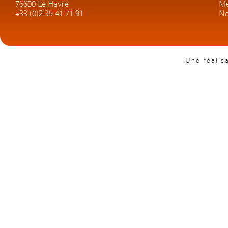
76600 Le Havre
Me
+33.(0)2.35.41.71.91
No
Une réalis