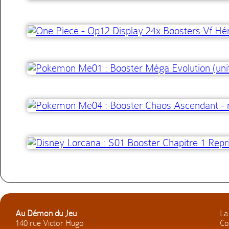
Au Démon du Jeu
La
140 rue Victor Hugo
Co