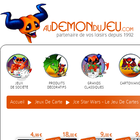
JEUX
PRODUITS
GRANDS
CARTOMANC
DE SOCIÉTÉ
DÉCORATIFS
CLASSIQUES
Accueil
Jeux De Carte
Jce Star Wars - Le Jeu De Cartes
4,
18,
9,
9,
99 €
00 €
00 €