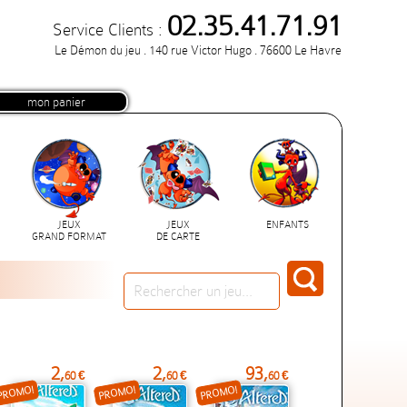
02.35.41.71.91
Service Clients :
Le Démon du jeu . 140 rue Victor Hugo . 76600 Le Havre
mon panier
JEUX
JEUX
ENFANTS
GRAND FORMAT
DE CARTE
2,
2,
93,
60 €
60 €
60 €
PROMO!
PROMO!
PROMO!