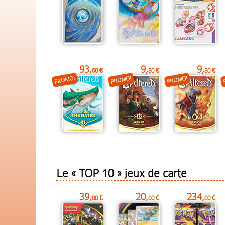
93,
9,
9,
60 €
80 €
80 €
PROMO!
PROMO!
PROMO!
Le « TOP 10 » jeux de carte
39,
20,
234,
00 €
00 €
00 €