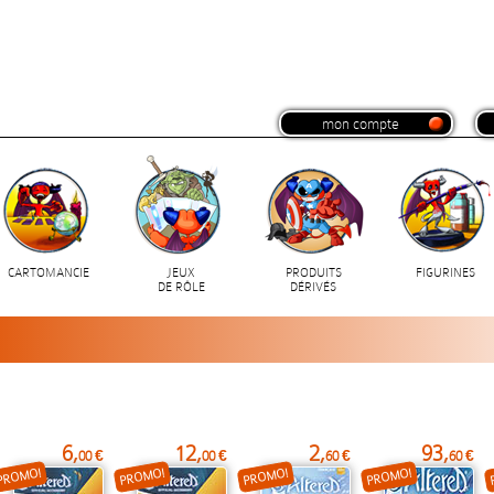
mon compte
CARTOMANCIE
JEUX
PRODUITS
FIGURINES
DE RÔLE
DÉRIVÉS
6,
12,
2,
93,
00 €
00 €
60 €
60 €
PROMO!
PROMO!
PROMO!
PROMO!