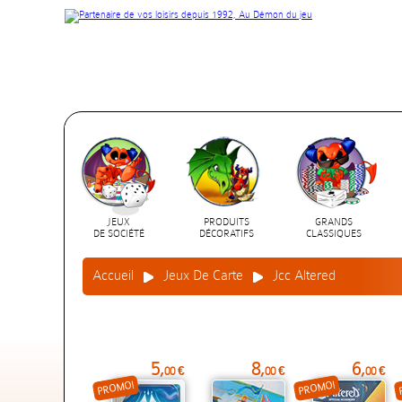
JEUX
PRODUITS
GRANDS
DE SOCIÉTÉ
DÉCORATIFS
CLASSIQUES
Accueil
Jeux De Carte
Jcc Altered
5,
8,
6,
00 €
00 €
00 €
PROMO!
PROMO!