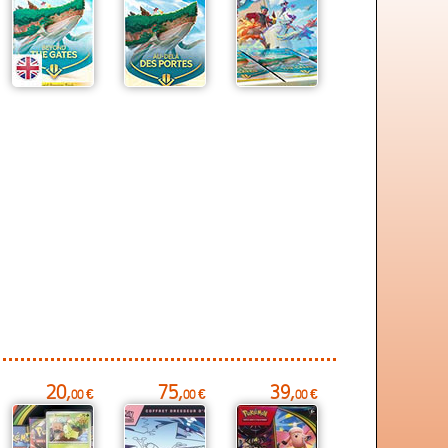
20,
75,
39,
00 €
00 €
00 €