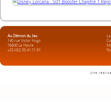
Au Démon du Jeu
La
140 rue Victor Hugo
Co
76600 Le Havre
Me
+33.(0)2.35.41.71.91
No
Une réalis