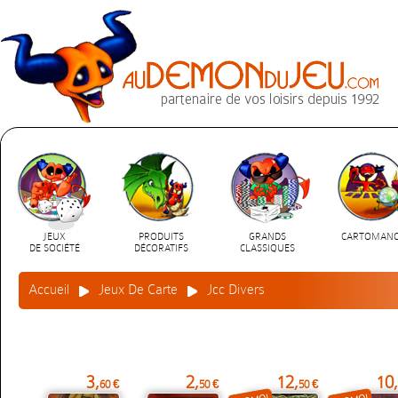
JEUX
PRODUITS
GRANDS
CARTOMANC
DE SOCIÉTÉ
DÉCORATIFS
CLASSIQUES
Accueil
Jeux De Carte
Jcc Divers
3,
2,
12,
10,
60 €
50 €
50 €