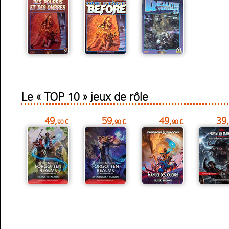
Le « TOP 10 » jeux de rôle
49,
59,
49,
39,
90 €
90 €
90 €