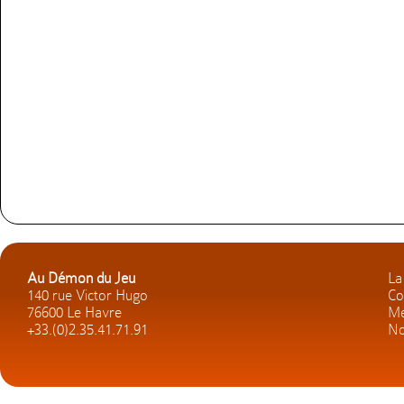
Au Démon du Jeu
La
140 rue Victor Hugo
Co
76600 Le Havre
Me
+33.(0)2.35.41.71.91
No