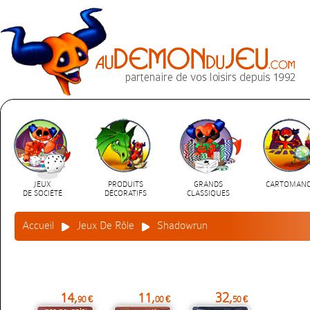
JEUX
PRODUITS
GRANDS
CARTOMANC
DE SOCIÉTÉ
DÉCORATIFS
CLASSIQUES
Accueil
Jeux De Rôle
Shadowrun
14,
11,
32,
90 €
00 €
50 €