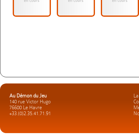
Au Démon du Jeu
La
140 rue Victor Hugo
Co
76600 Le Havre
Me
+33.(0)2.35.41.71.91
No