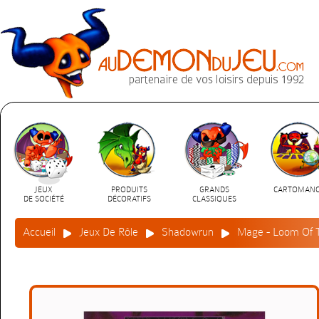
JEUX
PRODUITS
GRANDS
CARTOMANC
DE SOCIÉTÉ
DÉCORATIFS
CLASSIQUES
Accueil
Jeux De Rôle
Shadowrun
Mage - Loom Of 