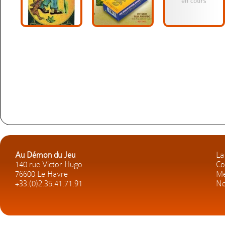
Au Démon du Jeu
La
140 rue Victor Hugo
Co
76600 Le Havre
Me
+33.(0)2.35.41.71.91
No