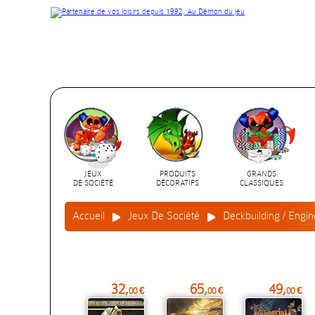
JEUX
PRODUITS
GRANDS
DE SOCIÉTÉ
DÉCORATIFS
CLASSIQUES
Accueil
Jeux De Société
Deckbuilding / Engin
32,
65,
49,
00 €
00 €
00 €