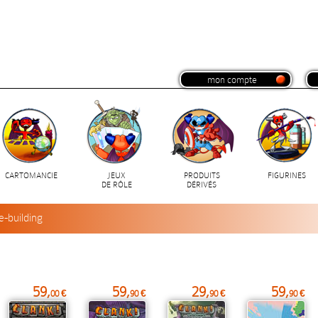
mon compte
CARTOMANCIE
JEUX
PRODUITS
FIGURINES
DE RÔLE
DÉRIVÉS
e-building
59,
59,
29,
59,
00 €
90 €
90 €
90 €