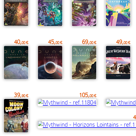
40,
45,
69,
49,
00 €
00 €
00 €
00 €
39,
105,
90 €
00 €
4