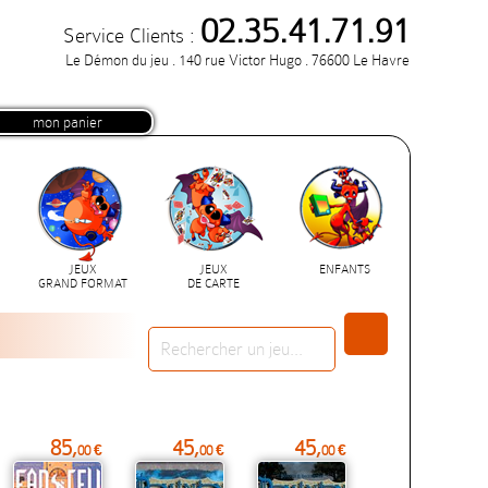
02.35.41.71.91
Service Clients :
Le Démon du jeu . 140 rue Victor Hugo . 76600 Le Havre
mon panier
JEUX
JEUX
ENFANTS
GRAND FORMAT
DE CARTE
85,
45,
45,
00 €
00 €
00 €