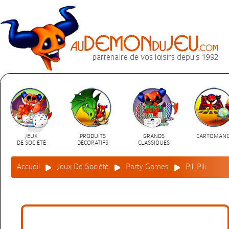
JEUX
PRODUITS
GRANDS
CARTOMANC
DE SOCIÉTÉ
DÉCORATIFS
CLASSIQUES
Accueil
Jeux De Société
Party Games
Pili Pili