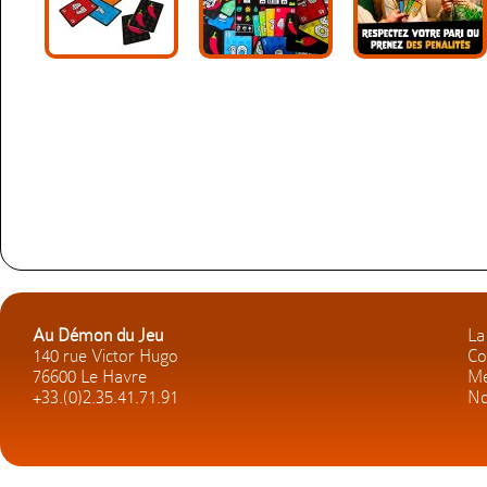
Au Démon du Jeu
La
140 rue Victor Hugo
Co
76600 Le Havre
Me
+33.(0)2.35.41.71.91
No