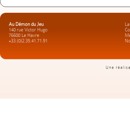
Au Démon du Jeu
La
140 rue Victor Hugo
Co
76600 Le Havre
Me
+33.(0)2.35.41.71.91
No
Une réalis