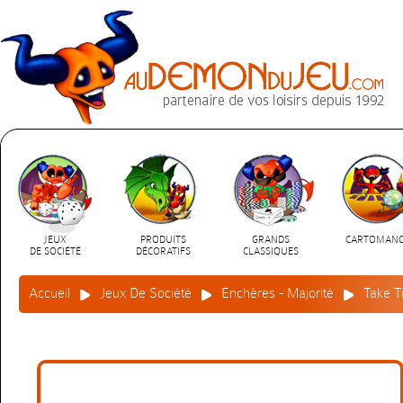
JEUX
PRODUITS
GRANDS
CARTOMANC
DE SOCIÉTÉ
DÉCORATIFS
CLASSIQUES
Accueil
Jeux De Société
Enchères - Majorité
Take T