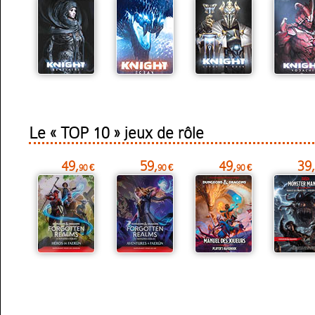
Le « TOP 10 » jeux de rôle
49,
59,
49,
39,
90 €
90 €
90 €