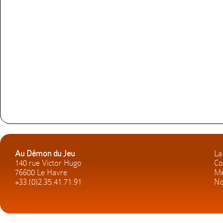
Au Démon du Jeu
La
140 rue Victor Hugo
Co
76600 Le Havre
Me
+33.(0)2.35.41.71.91
No