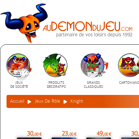
JEUX
PRODUITS
GRANDS
CARTOMANC
DE SOCIÉTÉ
DÉCORATIFS
CLASSIQUES
Accueil
Jeux De Rôle
Knight
30,
23,
49,
30,
00 €
00 €
00 €