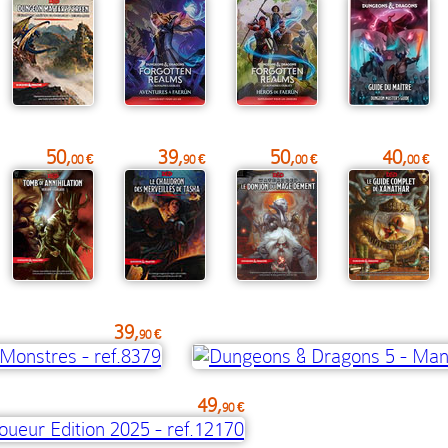
50,
39,
50,
40,
00 €
90 €
00 €
00 €
39,
90 €
49,
90 €