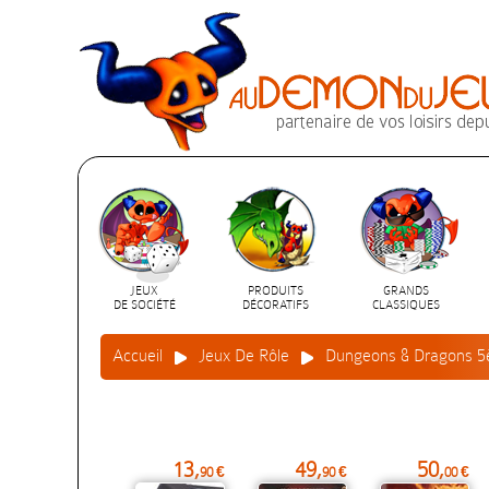
JEUX
PRODUITS
GRANDS
DE SOCIÉTÉ
DÉCORATIFS
CLASSIQUES
Accueil
Jeux De Rôle
Dungeons & Dragons 5
13,
49,
50,
90 €
90 €
00 €