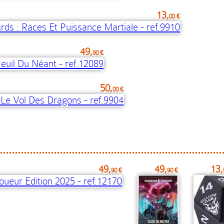
13,
00 €
49,
90 €
50,
00 €
49,
49,
13,
90 €
90 €