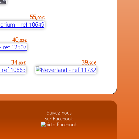
55,
00 €
40,
00 €
34,
39,
90 €
90 €
Suivez-nous
sur Facebook