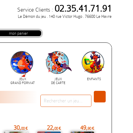
02.35.41.71.91
Service Clients :
Le Démon du jeu . 140 rue Victor Hugo . 76600 Le Havre
mon panier
JEUX
JEUX
ENFANTS
GRAND FORMAT
DE CARTE
30,
22,
49,
00 €
00 €
90 €