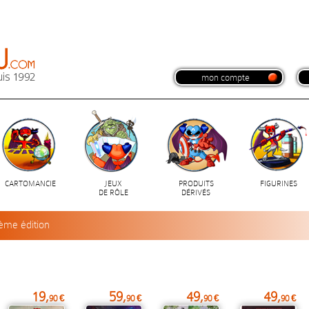
mon compte
CARTOMANCIE
JEUX
PRODUITS
FIGURINES
DE RÔLE
DÉRIVÉS
ème édition
19,
59,
49,
49,
90 €
90 €
90 €
90 €