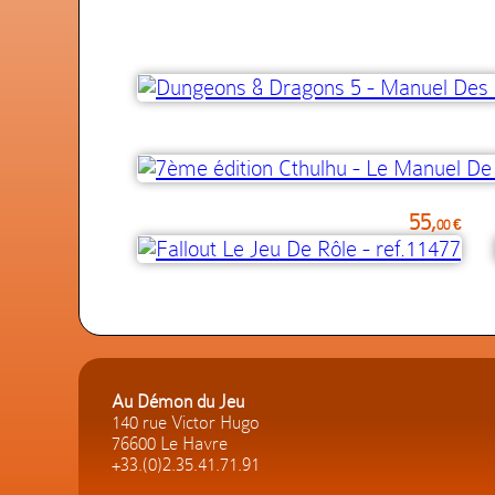
55,
00 €
Au Démon du Jeu
140 rue Victor Hugo
76600 Le Havre
+33.(0)2.35.41.71.91