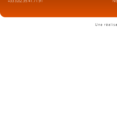
+33.(0)2.35.41.71.91
No
Une réalis