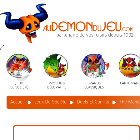
JEUX
PRODUITS
GRANDS
CARTOMANC
DE SOCIÉTÉ
DÉCORATIFS
CLASSIQUES
Accueil
Jeux De Société
Duels Et Conflits
The Manda