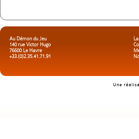
Au Démon du Jeu
La
140 rue Victor Hugo
Co
76600 Le Havre
Me
+33.(0)2.35.41.71.91
No
Une réalis