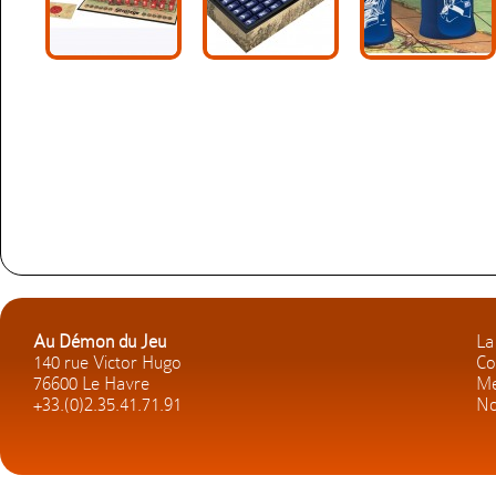
Au Démon du Jeu
La
140 rue Victor Hugo
Co
76600 Le Havre
Me
+33.(0)2.35.41.71.91
No