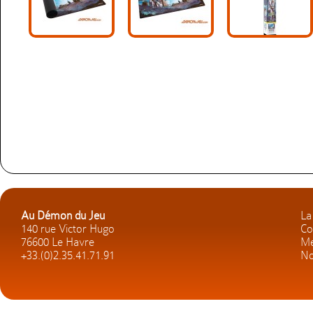
Au Démon du Jeu
La
140 rue Victor Hugo
Co
76600 Le Havre
Me
+33.(0)2.35.41.71.91
No