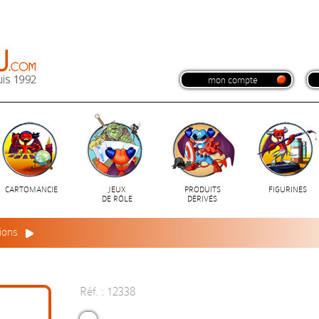
mon compte
CARTOMANCIE
JEUX
PRODUITS
FIGURINES
DE RÔLE
DÉRIVÉS
ions
Réf. : 12338