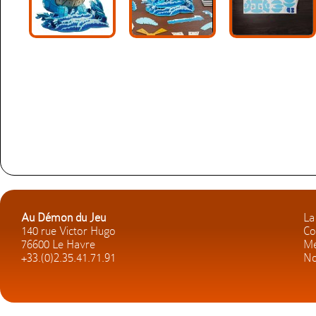
Au Démon du Jeu
La
140 rue Victor Hugo
Co
76600 Le Havre
Me
+33.(0)2.35.41.71.91
No