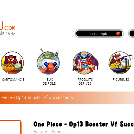
mon compte
CARTOMANCIE
JEUX
PRODUITS
FIGURINES
DE RÔLE
DÉRIVÉS
 Piece - Op13 Booster Vf Successeurs
One Piece - Op13 Booster Vf Suc
Editeur : Bandai