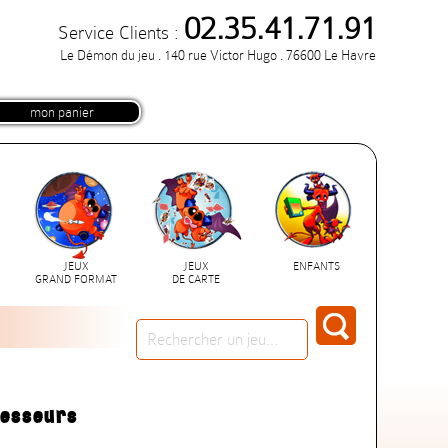
02.35.41.71.91
Service Clients :
Le Démon du jeu . 140 rue Victor Hugo . 76600 Le Havre
mon panier
JEUX
JEUX
ENFANTS
GRAND FORMAT
DE CARTE
cesseurs