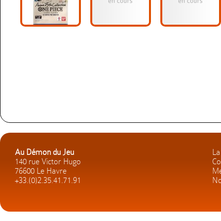
Au Démon du Jeu
La
140 rue Victor Hugo
Co
76600 Le Havre
Me
+33.(0)2.35.41.71.91
No