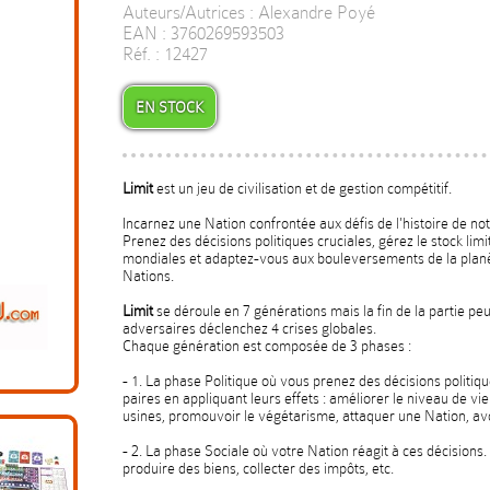
Auteurs/Autrices : Alexandre Poyé
EAN : 3760269593503
Réf. : 12427
EN STOCK
Limit
est un jeu de civilisation et de gestion compétitif.
Incarnez une Nation confrontée aux défis de l'histoire de n
Prenez des décisions politiques cruciales, gérez le stock limi
mondiales et adaptez-vous aux bouleversements de la planèt
Nations.
Limit
se déroule en 7 générations mais la fin de la partie peu
adversaires déclenchez 4 crises globales.
Chaque génération est composée de 3 phases :
- 1. La phase Politique où vous prenez des décisions politiqu
paires en appliquant leurs effets : améliorer le niveau de vi
usines, promouvoir le végétarisme, attaquer une Nation, avo
- 2. La phase Sociale où votre Nation réagit à ces décisions.
produire des biens, collecter des impôts, etc.