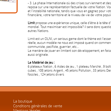
- 3. La phase Internationale où des crises surviennent et des
repose sur une représentation factuelle de votre Nation. Vou
et l'instabilité nationale, tandis que vous en gagnez pour vot
financière, votre territoire et le niveau de vie de votre popul
Limit
propose une expérience unique, celle d'être à la tête 
mondial. Tout maximiser est impossible? il sera donc question
autres Nations.
Limit est un OLNI, un serious game dont le thème est l'essenc
réelle, aucun modèle ne nous est imposé quand on commence,
communiste, pacifiste, guerrier, etc...
La manière de jouer en limitant son développement, en faisan
aussi originale.
Le Matériel de jeu :
6 plateaux Nation , 6 Aides de jeu , 1 plateau Marché , 9 boî
cubes , 108 jetons Argent , 45 jetons Pollution , 33 jetons De
fossiles , 124 jetons divers
La boutique
Conditions générales de vente
Mentions légales