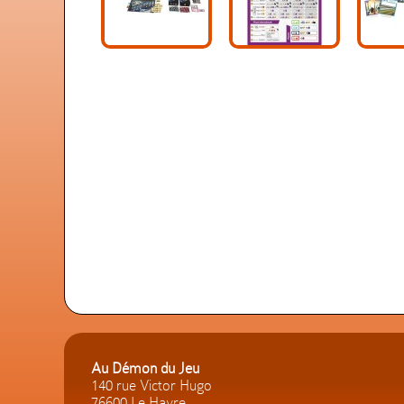
Au Démon du Jeu
140 rue Victor Hugo
76600 Le Havre