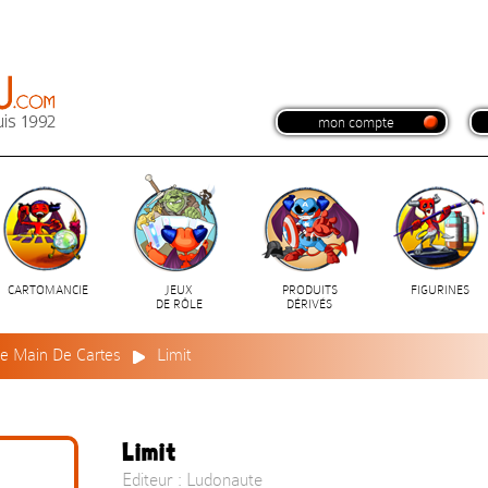
mon compte
CARTOMANCIE
JEUX
PRODUITS
FIGURINES
DE RÔLE
DÉRIVÉS
De Main De Cartes
Limit
Limit
Editeur : Ludonaute