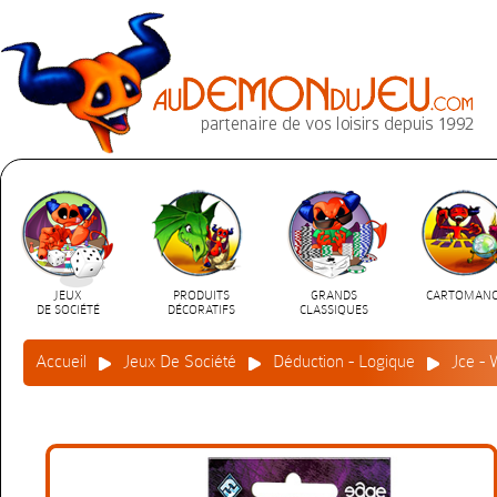
JEUX
PRODUITS
GRANDS
CARTOMANC
DE SOCIÉTÉ
DÉCORATIFS
CLASSIQUES
Accueil
Jeux De Société
Déduction - Logique
Jce -