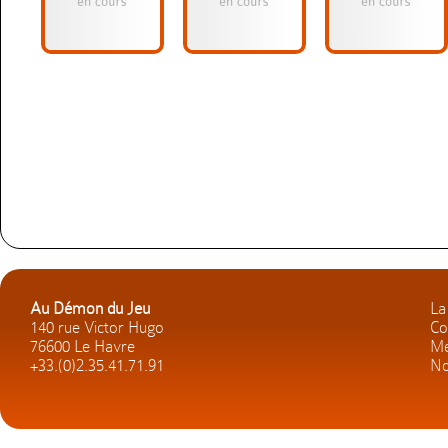
Au Démon du Jeu
La
140 rue Victor Hugo
Co
76600 Le Havre
Me
+33.(0)2.35.41.71.91
No