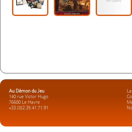
Au Démon du Jeu
La
140 rue Victor Hugo
Co
76600 Le Havre
Me
+33.(0)2.35.41.71.91
No