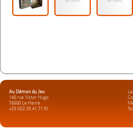
Au Démon du Jeu
La
140 rue Victor Hugo
Co
76600 Le Havre
Me
+33.(0)2.35.41.71.91
No