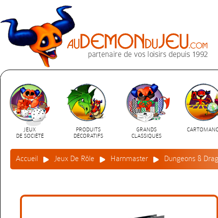
JEUX
PRODUITS
GRANDS
CARTOMANC
DE SOCIÉTÉ
DÉCORATIFS
CLASSIQUES
Accueil
Jeux De Rôle
Harnmaster
Dungeons & Drag