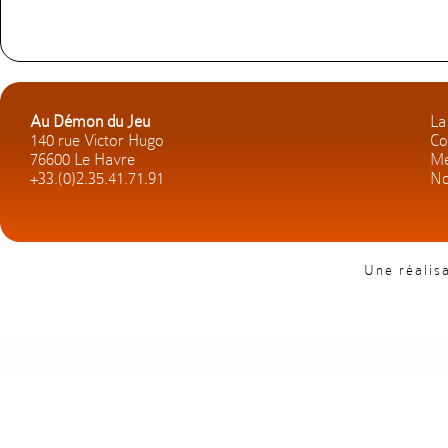
Au Démon du Jeu
La
140 rue Victor Hugo
Co
76600 Le Havre
Me
+33.(0)2.35.41.71.91
No
Une réalis