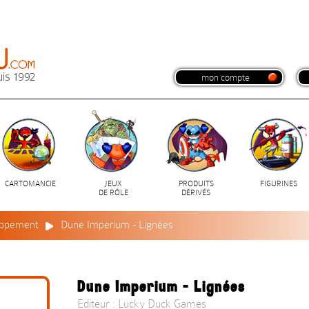
mon compte
CARTOMANCIE
JEUX
PRODUITS
FIGURINES
DE RÔLE
DÉRIVÉS
oppement
Dune Imperium - Lignées
Dune Imperium - Lignées
Editeur : Lucky Duck Games