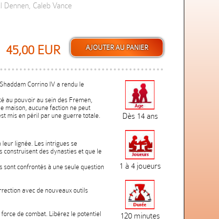
ul Dennen, Caleb Vance
45,00 EUR
r Shaddam Corrino IV a rendu le
té au pouvoir au sein des Fremen,
ne maison, aucune faction ne peut
est mis en péril par une guerre totale.
Dès 14 ans
eur lignée. Les intrigues se
 construisent des dynasties et que le
1 à 4 joueurs
nts sont confrontés à une seule question
urrection avec de nouveaux outils
orce de combat. Libérez le potentiel
120 minutes