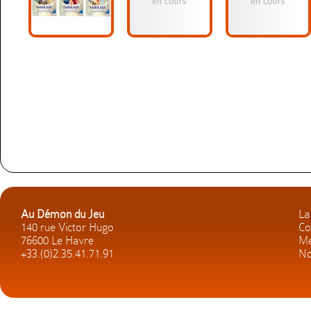
Au Démon du Jeu
La
140 rue Victor Hugo
Co
76600 Le Havre
Me
+33.(0)2.35.41.71.91
No