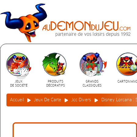
JEUX
PRODUITS
GRANDS
CARTOMANC
DE SOCIÉTÉ
DÉCORATIFS
CLASSIQUES
Accueil
Jeux De Carte
Jcc Divers
Disney Lorcana : 