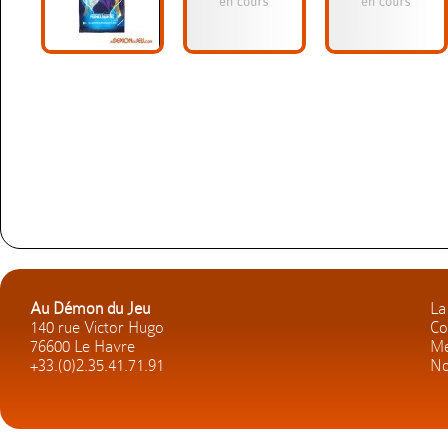
Au Démon du Jeu
La
140 rue Victor Hugo
Co
76600 Le Havre
Me
+33.(0)2.35.41.71.91
No