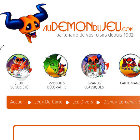
JEUX
PRODUITS
GRANDS
CARTOMANC
DE SOCIÉTÉ
DÉCORATIFS
CLASSIQUES
Accueil
Jeux De Carte
Jcc Divers
Disney Lorcana : 