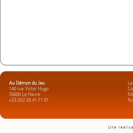
Au Démon du Jeu
La
140 rue Victor Hugo
Co
76600 Le Havre
Me
+33.(0)2.35.41.71.91
No
Une réalis