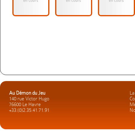
Au Démon du Jeu
La
140 rue Victor Hugo
Co
76600 Le Havre
Me
+33.(0)2.35.41.71.91
No