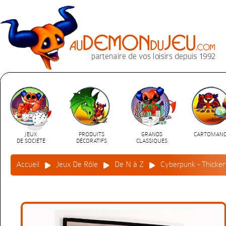
JEUX
PRODUITS
GRANDS
CARTOMANC
DE SOCIÉTÉ
DÉCORATIFS
CLASSIQUES
Accueil
Jeux De Rôle
De N à Z
Cyberpunk - Thicker