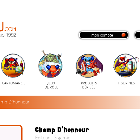
mon compte
CARTOMANCIE
JEUX
PRODUITS
FIGURINES
DE RÔLE
DÉRIVÉS
amp D'honneur
Champ D'honneur
Editeur : Gigamic