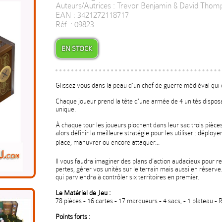
Auteurs/Autrices : Trevor Benjamin & David Thom
EAN : 3421272118717
Réf. : 09823
EN STOCK
Glissez vous dans la peau d'un chef de guerre médiéval qui c
Chaque joueur prend la tête d'une armée de 4 unités dispo
unique.
À chaque tour les joueurs piochent dans leur sac trois pièces
alors définir la meilleure stratégie pour les utiliser : déploye
place, manuvrer ou encore attaquer...
Il vous faudra imaginer des plans d'action audacieux pour re
pertes, gérer vos unités sur le terrain mais aussi en réserve
qui parviendra à contrôler six territoires en premier.
Le Matériel de Jeu :
78 pièces - 16 cartes - 17 marqueurs - 4 sacs, - 1 plateau - 
Points forts :