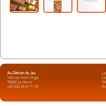
Au Démon du Jeu
La
140 rue Victor Hugo
Co
76600 Le Havre
Me
+33.(0)2.35.41.71.91
No