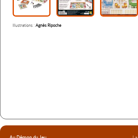
Illustrations :
Agnès Ripoche
Au Démon du Jeu
La