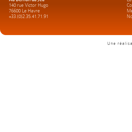
140 rue Victor Hugo
Co
76600 Le Havre
Me
+33.(0)2.35.41.71.91
No
Une réalis