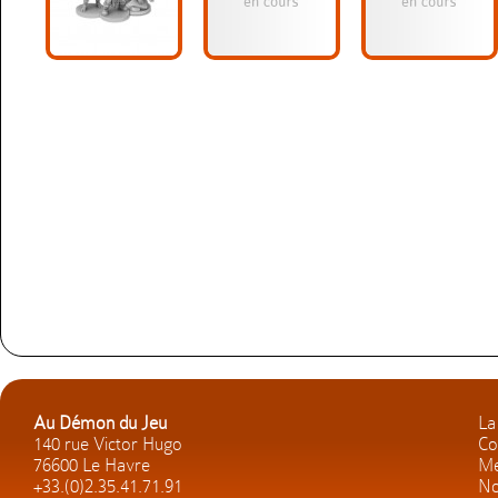
Au Démon du Jeu
La
140 rue Victor Hugo
Co
76600 Le Havre
Me
+33.(0)2.35.41.71.91
No