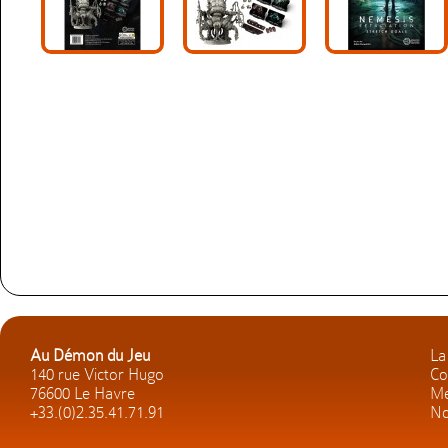
Au Démon du Jeu
La
140 rue Victor Hugo
Co
76600 Le Havre
Me
+33.(0)2.35.41.71.91
No