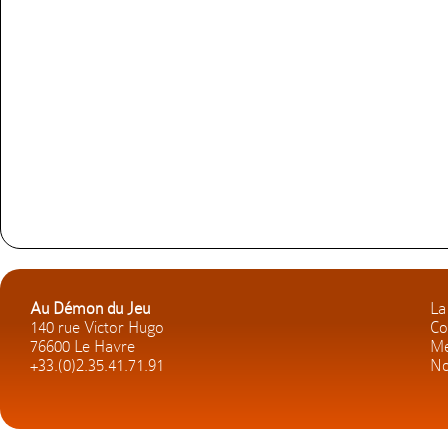
Au Démon du Jeu
La
140 rue Victor Hugo
Co
76600 Le Havre
Me
+33.(0)2.35.41.71.91
No